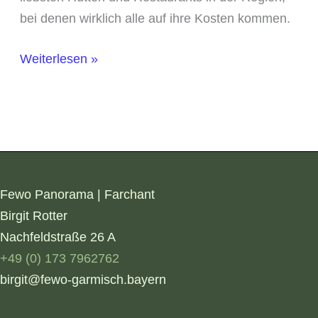
bei denen wirklich alle auf ihre Kosten kommen.
Hütten
Weiterlesen »
und
Restaurants
in
Farchant
und
Garmisch-
Fewo Panorama | Farchant
Partenkirchen
Birgit Rotter
mit
Nachfeldstraße 26 A
Spielplatz
+49 (0) 173 7962762
oder
birgit@fewo-garmisch.bayern
Spielmöglichkeit