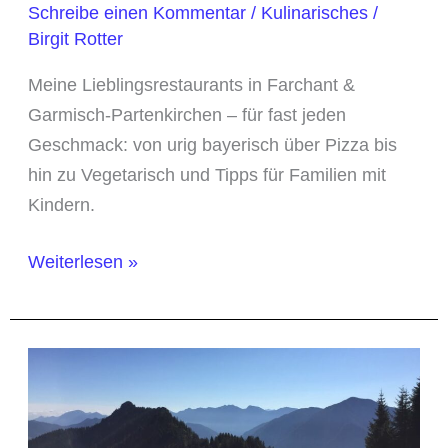
Schreibe einen Kommentar
/
Kulinarisches
/
Birgit Rotter
Meine Lieblingsrestaurants in Farchant &
Garmisch-Partenkirchen – für fast jeden
Geschmack: von urig bayerisch über Pizza bis
hin zu Vegetarisch und Tipps für Familien mit
Kindern.
Meine
Weiterlesen »
Restaurant-
Tipps
für
Farchant
&
Garmisch-