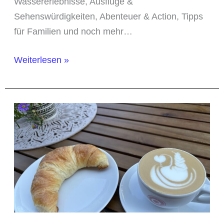
Wassererlebnisse, Ausflüge &
Sehenswürdigkeiten, Abenteuer & Action, Tipps
für Familien und noch mehr…
80
Weiterlesen »
Urlaubstipps
für
Garmisch-
Partenkirchen
und
die
Zugspitzregion