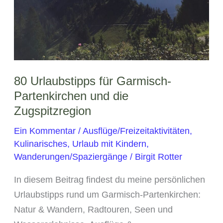
Partenkirchen
80 Urlaubstipps für Garmisch-
Partenkirchen und die
Zugspitzregion
Ein Kommentar
/
Ausflüge/Freizeitaktivitäten
,
Kulinarisches
,
Urlaub mit Kindern
,
Wanderungen/Spaziergänge
/
Birgit Rotter
In diesem Beitrag findest du meine persönlichen
Urlaubstipps rund um Garmisch-Partenkirchen:
Natur & Wandern, Radtouren, Seen und