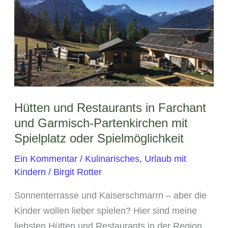
Tipps
für
Farchant
&
Garmisch-
Partenkirchen
Hütten und Restaurants in Farchant
und Garmisch-Partenkirchen mit
Spielplatz oder Spielmöglichkeit
Ein Kommentar
/
Kulinarisches
,
Urlaub mit
Kindern
/
Birgit Rotter
Sonnenterrasse und Kaiserschmarrn – aber die
Kinder wollen lieber spielen? Hier sind meine
liebsten Hütten und Restaurants in der Region,